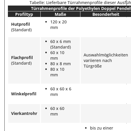
Tabelle: Lieferbare Türrahmenprofile dieser Ausfü
Türrahmenprofile der Polyethylen Doppel Pendel
Profiltyp
Maße
Besonderheit
120 x 20
Hutprofil
mm
(Standard)
60 x 6 mm
(Standard)
60 x 10
Auswahlmöglichkeiten
Flachprofil
mm
variieren nach
(Standard)
80 x 8 mm
Türgröße
80 x 10
mm
60 x 60 x 6
Winkelprofil
mm
60 x 60
Vierkantrohr
mm
bis zu einer